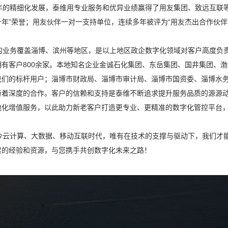
的精细化发展，泰维用专业服务和优异业绩赢得了用友集团、致远互联等数
年”荣誉；用友伙伴一对一支持单位，连续多年被评为“用友杰出合作伙伴
业务覆盖淄博、滨州等地区，是以上地区政企数字化领域对客户高度负责
拥有客户800余家。本地知名企业金诚石化集团、东岳集团、国井集团、
我们的标杆用户；淄博市财政局、淄博市审计局、淄博市国资委、淄博水
持着深度的合作。客户的信赖和支持是泰维不断追求提升服务品质的源源
地化增值服务，以此助力新老客户打造更专业、更精准的数字化管控平台
云计算、大数据、移动互联时代，唯有在技术的支撑与驱动下，我们才能
累的经验和资源，与您携手共创数字化未来之路！