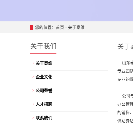
您的位置：
首页
- 关于泰维
关于我们
关于
山东泰
关于泰维
专业团队
企业文化
专业的
公司荣誉
公司专
人才招聘
办公管
的销售
联系我们
供贴身