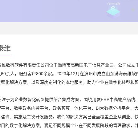
1
2
3
泰维
维数科软件有限责任公司位于淄博市高新区电子信息产业园，公司成立于2
60余人，服务客户800余家。2023年12月在滨州市成立山东渤海泰
数智化解决方案，以及深度定制化的本地服务，助力企业在数字化转型和
注于为企业数智化转型提供综合集成方案，围绕用友ERP中高端产品线、
理平台、数字政务内控平台、政务预算一体化平台、BI大数据分析平台、
、咨询、实施及二次开发服务。我们的解决方案已全面覆盖企业从创业、
适用的数字化解决方案，满足不同规模企业在不同发展阶段的管理需求，