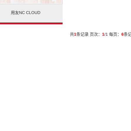
用友NC CLOUD
共
1
条记录 页次：
1
/1 每页：
6
条