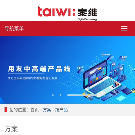
导航菜单
导
航
菜
单
1
2
3
4
您的位置：
首页
-
方案
-
按产品
方案