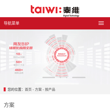
导航菜单
导
航
菜
单
1
2
3
4
您的位置：
首页
-
方案
-
按产品
方案