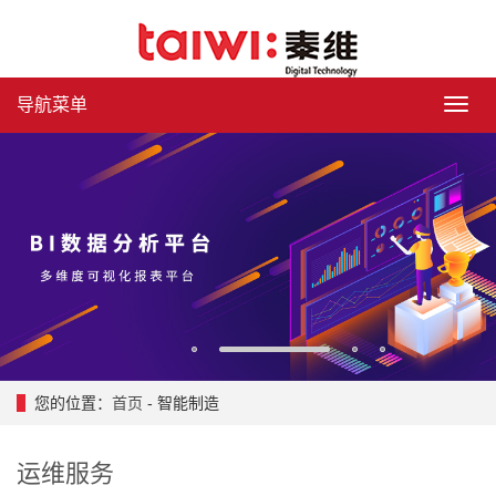
导航菜单
导
航
菜
单
1
2
3
4
您的位置：
首页
- 智能制造
运维服务