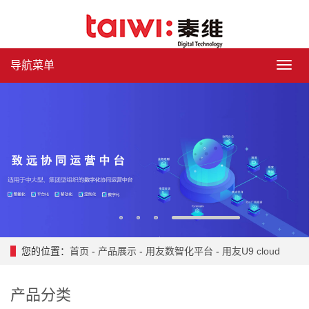
导航菜单
导
航
菜
单
1
2
3
4
您的位置：
首页
-
产品展示
-
用友数智化平台
-
用友U9 cloud
产品分类