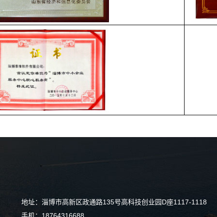
地址：淄博市高新区政通路135号高科技创业园D座1117-1118
手机：18764316688