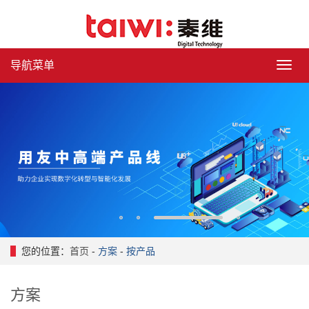
导航菜单
导
航
菜
单
1
2
3
4
您的位置：
首页
-
方案
-
按产品
方案