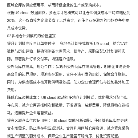
区域仓库的供应使用率，从而降低企业的生产或采购成本。
根据U9 cloud 数据测算，多仓库计划模式可以让仓库调拨成本平均降幅达到
20%。这不仅直接为企业节省了运营资金，还使企业在激烈的市场竞争中更
具成本优势。
03多地仓计划模式的价值盛宴
提升计划精准度与订单交付率 ：多地仓计划模式依托 U9 cloud，结合实时
数据与历史经验，精确预测各仓库需求，使生产、采购及配送计划更符实
际，显著提升订单交付率，增强客户信赖。
委外商库存隔离，规范合作 ：实现各委外商库存隔离管理，明晰企业与委外
商合作的边界规则，规避库存混用、责任不清引发的纠纷，保障合作顺畅。
同时，为供应链成本核算提供精准依据，助力企业合理评估与控制委外加工
费用。
降低仓库调拨成本 ：U9 cloud 驱动的多地仓计划模式，优化需求分配与库
存布局，减少仓库调拨频次和数量，节省运输、装卸费用，降低货物在途损
耗，进而提升企业运营效益。
提高区域仓库供应使用率 ：U9 cloud 智能分析调配，使区域仓库库存更贴
合市场需求，防止库存积压或短缺。合理利用区域仓库资源，减少紧急采购
或生产调整的额外成本，保障企业生产运营平稳有序，优化资源配置。