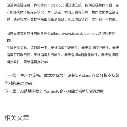
促进供应链深层一体化协同：U9 cloud通过建立统一的供应链协同平台，各
方能够实时了解库存状况、生产进度、物流运输等信息，共同优化供应链流
程，通过技术和数据将精细化做到极致，实现供应链的一体化和互利共赢。
山东泰维数科软件有限责任公司
http://www.baoede.com.cn/
欢迎您的光
临！
了解更多信息，请百度一下：泰维
淄博用友软件
，泰维
淄博ERP软件
，泰维
淄博钉钉服务商
，泰维
淄博财务软件
，泰维
淄博ai智能化软件
，泰维
淄博进
销存软件
，泰维
淄博办公oa
上一篇：
生产更流畅、成本更优异：深挖U9 cloud齐套分析支持替
代料的底层逻辑！
下一篇：
AI落地困局？YonSuite企业AI四维模型巧妙破解！
相关文章