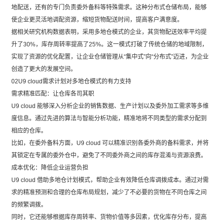
地配送，还有的专门负责委外备料等特殊需求。这种分布式仓储布局，能够
使企业更灵活地调配资源，缩短货物配送时间，提高客户满意度。
据相关研究机构数据表明，采用多地仓模式的企业，其货物配送效率平均提
升了30%，库存周转率提高了25%。这一模式打破了传统仓储的地域限制，
实现了资源的优化配置，让企业仓储管理从“集中式”向“分布式”迈进，为企业
创造了更大的发展空间。
02U9 cloud需求计划对多地仓模式的有力支持
需求精准匹配：让仓库各司其职
U9 cloud 能够深入分析企业的销售数据、生产计划以及委外加工需求等多维
度信息。通过先进的算法与智能分析功能，精准地将不同类型的需求分配到
相应的仓库。
比如，在委外备料方面，U9 cloud 可以精准识别各委外商的备料需求，并将
其锁定在专属的委外仓中，避免了不同委外商之间的库存混淆与资源浪费。
成本优化：降低企业运营负担
U9 cloud 借助多地仓计划模式，帮助企业有效降低仓库调拨成本。通过对需
求的精准预测和合理的仓库布局规划，减少了不必要的货物在不同仓库之间
的频繁调拨。
同时，它还能够根据库存周转率、货物价值等多因素，优化库存分布，提高