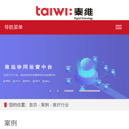
导航菜单
导
航
菜
单
1
2
3
4
您的位置：
首页
-
案例
-
医疗行业
案例