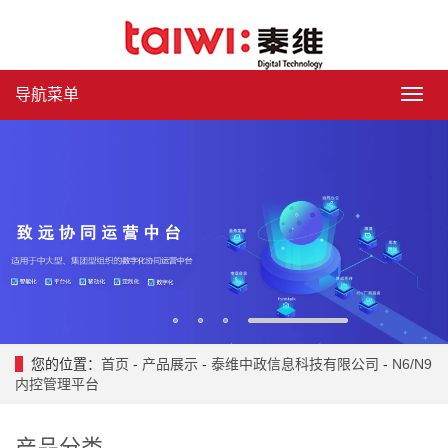
导航菜单
导
航
菜
单
1
2
3
4
您的位置：
首页
-
产品展示
-
泰维中政信息科技有限公司
-
N6/N9
内控管理平台
产品分类